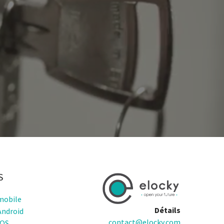
S
mobile
Détails
Android
contact@elocky.com
IOS