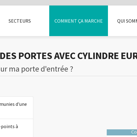
SECTEURS
COMMENT ÇA MARCHE
QUI SOM
LITÉ
INSTALLATEURS
CASIERS
SÉCURITÉ
ACCESSOIRES
ENTREPRISE
PRESSE
FAQ
BOX ET ALA
BLOG
LI
 DES PORTES AVEC CYLINDRE EU
 sur ma porte d'entrée ?
 munies d'une
-points à