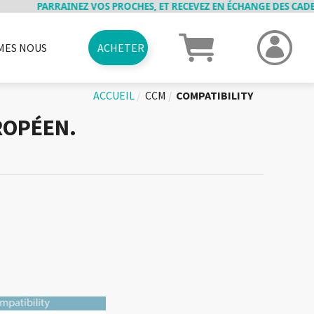
PARRAINEZ VOS PROCHES, ET RECEVEZ EN ÉCHANGE DES CADEAUX ! 
MES NOUS
ACHETER
RME
VRAISONS
ANCIENS PRODUITS
JOBS
PARRAINAGE
CAS D'USAGES
CARTES CADEAUX
ELOCKY MOVIE
CONTACT
ACCUEIL
CCM
COMPATIBILITY
ROPÉEN.