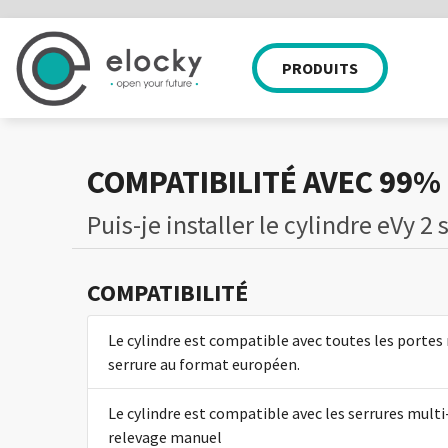
PRODUITS
APPLICATION MOBILE
SERRURES
EQUIPE
PARTICULIER
WEB APP
NOS CLIENTS
CADENAS
COMPATIBI
NOS 
COMPATIBILITÉ AVEC 99%
Puis-je installer le cylindre eVy 2
COMPATIBILITÉ
Le cylindre est compatible avec toutes les portes
serrure au format européen.
Le cylindre est compatible avec les serrures multi
relevage manuel